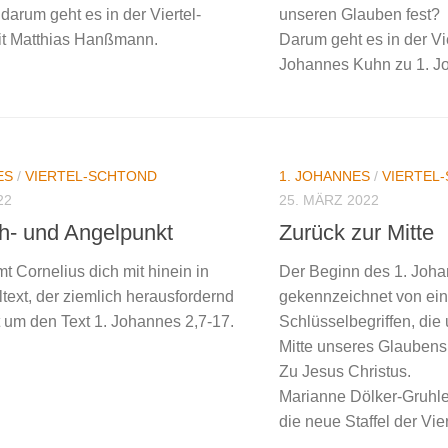
darum geht es in der Viertel-
unseren Glauben fest?
it Matthias Hanßmann.
Darum geht es in der Vi
Johannes Kuhn zu 1. Jo
ES
/
VIERTEL-SCHTOND
1. JOHANNES
/
VIERTEL
22
25. MÄRZ 2022
h- und Angelpunkt
Zurück zur Mitte
t Cornelius dich mit hinein in
Der Beginn des 1. Johan
text, der ziemlich herausfordernd
gekennzeichnet von ei
t um den Text 1. Johannes 2,7-17.
Schlüsselbegriffen, die
Mitte unseres Glaubens
Zu Jesus Christus.
Marianne Dölker-Gruhler
die neue Staffel der Vie