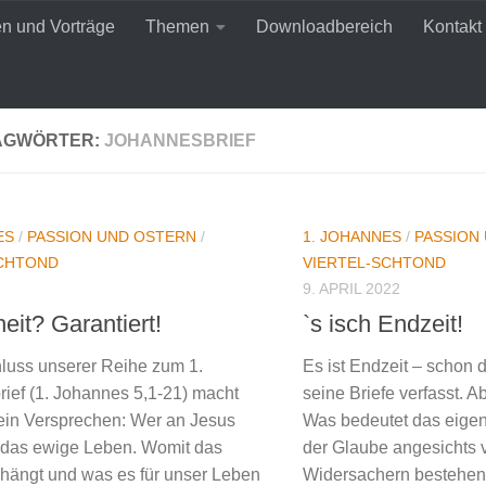
en und Vorträge
Themen
Downloadbereich
Kontakt
AGWÖRTER:
JOHANNESBRIEF
ES
/
PASSION UND OSTERN
/
1. JOHANNES
/
PASSION
SCHTOND
VIERTEL-SCHTOND
9. APRIL 2022
eit? Garantiert!
`s isch Endzeit!
uss unserer Reihe zum 1.
Es ist Endzeit – schon
ief (1. Johannes 5,1-21) macht
seine Briefe verfasst. Ab
in Versprechen: Wer an Jesus
Was bedeutet das eigen
t das ewige Leben. Womit das
der Glaube angesichts
ängt und was es für unser Leben
Widersachern bestehen