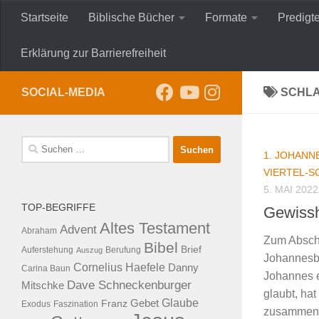
Startseite
Biblische Bücher
Formate
Predigt
Zum Inhalt springen
Erklärung zur Barrierefreiheit
SOCIAL-MEDIA
SCHL
Suche
1. JOHANN
nach:
VIERTEL-
5. MAI 2022
TOP-BEGRIFFE
Gewissh
Altes Testament
Advent
Abraham
Zum Abschl
Bibel
Brief
Auferstehung
Auszug
Berufung
Johannesbr
Cornelius Haefele
Danny
Carina Baun
Johannes e
Dave Schneckenburger
Mitschke
glaubt, ha
Glaube
Franz
Gebet
Exodus
Faszination
zusammenh