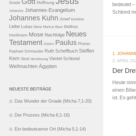
Jesus
Gott
Hoffnung
Gnade
bedeutet – 
Johannes-Evangelium
Johannes
Schtond m
Johannes Kuhn
Josef
Korinther
Liebe
Lukas
Maria
Markus Baun
Matthias
Neues
Mose
Nachfolge
Hanßmann
Testament
Paulus
Ostern
Pharao
Steffen
Ruth Scheffbuch
Raphael Schmauder
1. JOHANN
Kern
Viertel-Schtond
Streit
Versöhnung
3. APRIL 20
Ägypten
Weihnachten
Der Dre
Heute nimm
NEUESTE BEITRÄGE
einen Bibel
ist. Es geh
Das Wunder der Gnade (Micha 7,1-20)
Der Prozess (Micha 6,1-16)
Ein bedeutsamer Ort (Micha 5,1-14)