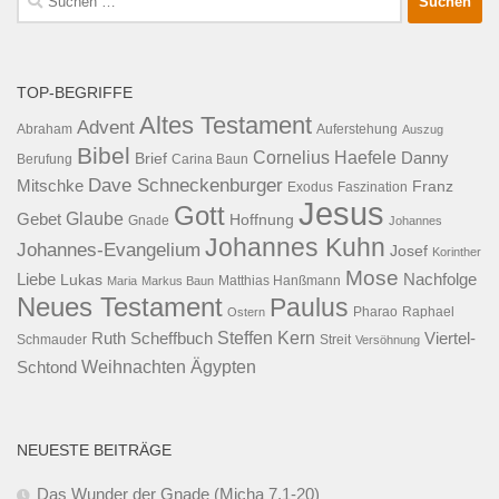
nach:
TOP-BEGRIFFE
Altes Testament
Advent
Abraham
Auferstehung
Auszug
Bibel
Cornelius Haefele
Brief
Danny
Berufung
Carina Baun
Dave Schneckenburger
Mitschke
Franz
Exodus
Faszination
Jesus
Gott
Glaube
Gebet
Hoffnung
Gnade
Johannes
Johannes Kuhn
Johannes-Evangelium
Josef
Korinther
Mose
Liebe
Lukas
Nachfolge
Maria
Markus Baun
Matthias Hanßmann
Neues Testament
Paulus
Raphael
Ostern
Pharao
Steffen Kern
Ruth Scheffbuch
Viertel-
Schmauder
Streit
Versöhnung
Ägypten
Weihnachten
Schtond
NEUESTE BEITRÄGE
Das Wunder der Gnade (Micha 7,1-20)