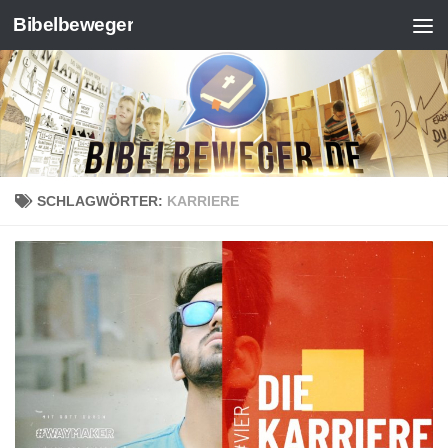
Bibelbeweger
Zum Inhalt springen
SCHLAGWÖRTER:
KARRIERE