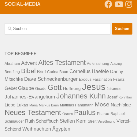
SOCIAL-MEDIA
Suche
nach:
TOP-BEGRIFFE
Altes Testament
Advent
Abraham
Auferstehung
Auszug
Bibel
Cornelius Haefele
Brief
Danny
Berufung
Carina Baun
Dave Schneckenburger
Mitschke
Franz
Exodus
Faszination
Jesus
Gott
Glaube
Gebet
Hoffnung
Gnade
Johannes
Johannes Kuhn
Johannes-Evangelium
Josef
Korinther
Mose
Liebe
Lukas
Nachfolge
Maria
Markus Baun
Matthias Hanßmann
Neues Testament
Paulus
Raphael
Ostern
Pharao
Steffen Kern
Ruth Scheffbuch
Viertel-
Schmauder
Streit
Versöhnung
Ägypten
Weihnachten
Schtond