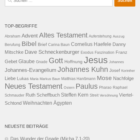
nach:
TOP-BEGRIFFE
Altes Testament
Advent
Abraham
Auferstehung
Auszug
Bibel
Cornelius Haefele
Brief
Danny
Berufung
Carina Baun
Dave Schneckenburger
Mitschke
Franz
Exodus
Faszination
Jesus
Gott
Glaube
Gebet
Hoffnung
Gnade
Johannes
Johannes Kuhn
Johannes-Evangelium
Josef
Korinther
Mose
Liebe
Lukas
Nachfolge
Maria
Markus Baun
Matthias Hanßmann
Neues Testament
Paulus
Raphael
Ostern
Pharao
Steffen Kern
Ruth Scheffbuch
Viertel-
Schmauder
Streit
Versöhnung
Ägypten
Weihnachten
Schtond
NEUESTE BEITRÄGE
Das Wunder der Gnade (Micha 7,1-20)