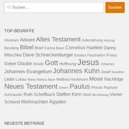
Suche
nach:
TOP-BEGRIFFE
Altes Testament
Advent
Abraham
Auferstehung
Auszug
Bibel
Cornelius Haefele
Brief
Danny
Berufung
Carina Baun
Dave Schneckenburger
Mitschke
Franz
Exodus
Faszination
Jesus
Gott
Glaube
Gebet
Hoffnung
Gnade
Johannes
Johannes Kuhn
Johannes-Evangelium
Josef
Korinther
Mose
Liebe
Lukas
Nachfolge
Maria
Markus Baun
Matthias Hanßmann
Neues Testament
Paulus
Raphael
Ostern
Pharao
Steffen Kern
Ruth Scheffbuch
Viertel-
Schmauder
Streit
Versöhnung
Ägypten
Weihnachten
Schtond
NEUESTE BEITRÄGE