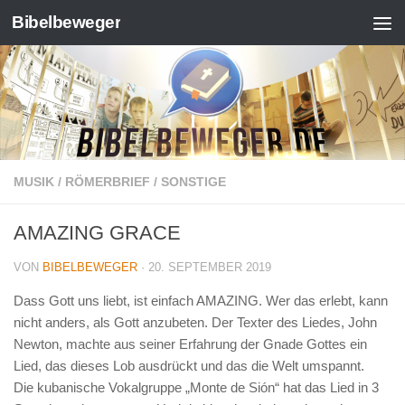
Bibelbeweger
Zum Inhalt springen
MUSIK
/
RÖMERBRIEF
/
SONSTIGE
AMAZING GRACE
VON
BIBELBEWEGER
·
20. SEPTEMBER 2019
Dass Gott uns liebt, ist einfach AMAZING. Wer das erlebt, kann
nicht anders, als Gott anzubeten. Der Texter des Liedes, John
Newton, machte aus seiner Erfahrung der Gnade Gottes ein
Lied, das dieses Lob ausdrückt und das die Welt umspannt.
Die kubanische Vokalgruppe „Monte de Sión“ hat das Lied in 3