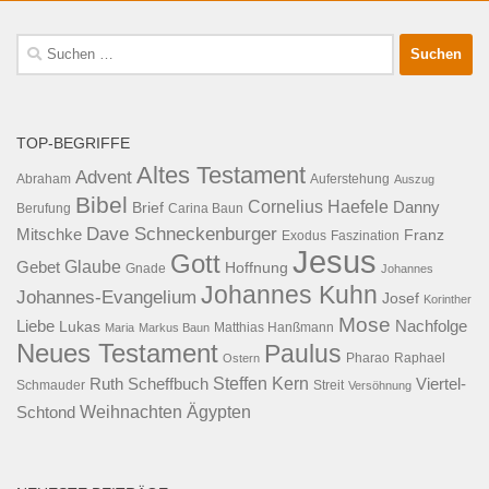
Suche
nach:
TOP-BEGRIFFE
Altes Testament
Advent
Abraham
Auferstehung
Auszug
Bibel
Cornelius Haefele
Brief
Danny
Berufung
Carina Baun
Dave Schneckenburger
Mitschke
Franz
Exodus
Faszination
Jesus
Gott
Glaube
Gebet
Hoffnung
Gnade
Johannes
Johannes Kuhn
Johannes-Evangelium
Josef
Korinther
Mose
Liebe
Lukas
Nachfolge
Maria
Markus Baun
Matthias Hanßmann
Neues Testament
Paulus
Raphael
Ostern
Pharao
Steffen Kern
Ruth Scheffbuch
Viertel-
Schmauder
Streit
Versöhnung
Ägypten
Weihnachten
Schtond