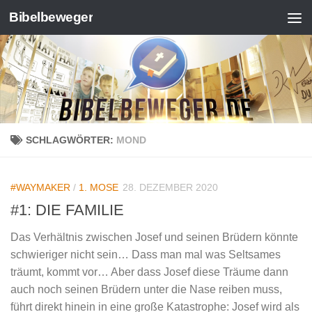
Bibelbeweger
Zum Inhalt springen
SCHLAGWÖRTER:
MOND
#WAYMAKER
/
1. MOSE
28. DEZEMBER 2020
#1: DIE FAMILIE
Das Verhältnis zwischen Josef und seinen Brüdern könnte
schwieriger nicht sein… Dass man mal was Seltsames
träumt, kommt vor… Aber dass Josef diese Träume dann
auch noch seinen Brüdern unter die Nase reiben muss,
führt direkt hinein in eine große Katastrophe: Josef wird als