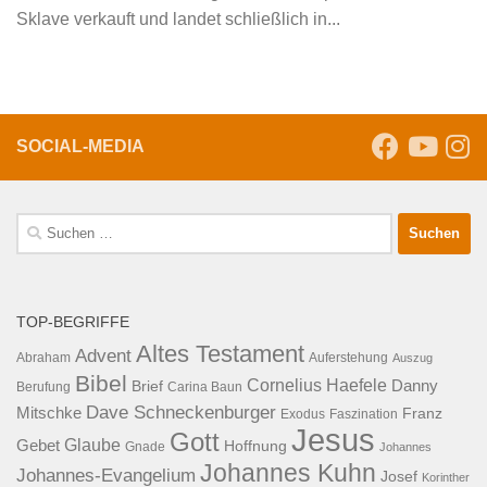
Sklave verkauft und landet schließlich in...
SOCIAL-MEDIA
Suche
nach:
TOP-BEGRIFFE
Altes Testament
Advent
Abraham
Auferstehung
Auszug
Bibel
Cornelius Haefele
Brief
Danny
Berufung
Carina Baun
Dave Schneckenburger
Mitschke
Franz
Exodus
Faszination
Jesus
Gott
Glaube
Gebet
Hoffnung
Gnade
Johannes
Johannes Kuhn
Johannes-Evangelium
Josef
Korinther