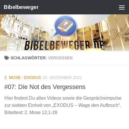
Bibelbeweger
Zum Inhalt springen
SCHLAGWÖRTER:
VERGESSEN
2. MOSE
/
EXODUS
20. DEZEMBER 2021
#07: Die Not des Vergessens
Hier findest Du alles Videos sowie die Gesprächsimpulse
zur siebten Einheit von „EXODUS – Wage den Aufbruch“.
Bibeltext: 2. Mose 12,1-28