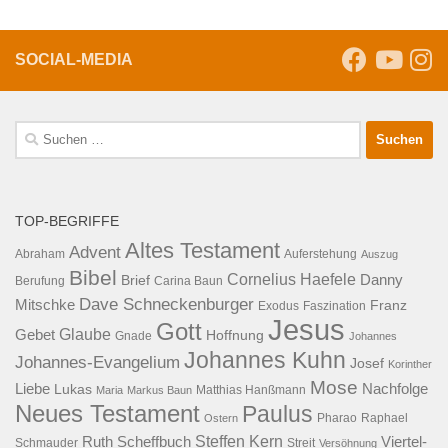
SOCIAL-MEDIA
Suche
nach:
TOP-BEGRIFFE
Altes Testament
Advent
Abraham
Auferstehung
Auszug
Bibel
Cornelius Haefele
Brief
Danny
Berufung
Carina Baun
Dave Schneckenburger
Mitschke
Franz
Exodus
Faszination
Jesus
Gott
Glaube
Gebet
Hoffnung
Gnade
Johannes
Johannes Kuhn
Johannes-Evangelium
Josef
Korinther
Mose
Liebe
Lukas
Nachfolge
Maria
Markus Baun
Matthias Hanßmann
Neues Testament
Paulus
Raphael
Ostern
Pharao
Steffen Kern
Ruth Scheffbuch
Viertel-
Schmauder
Streit
Versöhnung