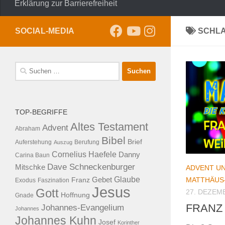
Erklärung zur Barrierefreiheit
SOCIAL-MEDIA
SCHL
Suche
nach:
TOP-BEGRIFFE
Altes Testament
Advent
Abraham
Bibel
Brief
Auferstehung
Auszug
Berufung
Cornelius Haefele
Danny
Carina Baun
Dave Schneckenburger
Mitschke
ADVENT U
Glaube
MATTHÄUS
Franz
Gebet
Exodus
Faszination
Jesus
Gott
27. DEZEM
Hoffnung
Gnade
FRANZ 
Johannes-Evangelium
Johannes
Johannes Kuhn
Josef
Korinther