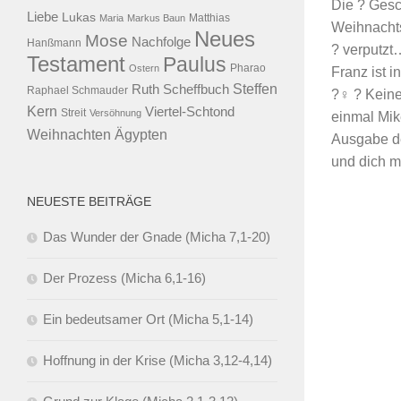
Die ? Gesc
Liebe
Lukas
Maria
Markus Baun
Matthias
Weihnacht
Neues
Mose
Nachfolge
Hanßmann
? verputzt
Testament
Paulus
Ostern
Pharao
Franz ist 
Steffen
Ruth Scheffbuch
Raphael Schmauder
?‍♀️ ? Kein
Kern
Viertel-Schtond
Streit
Versöhnung
einmal Mik
Ägypten
Weihnachten
Ausgabe de
und dich mi
NEUESTE BEITRÄGE
Das Wunder der Gnade (Micha 7,1-20)
Der Prozess (Micha 6,1-16)
Ein bedeutsamer Ort (Micha 5,1-14)
Hoffnung in der Krise (Micha 3,12-4,14)