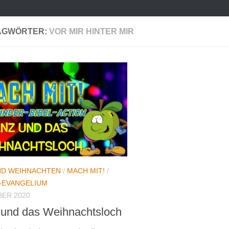
AGWÖRTER:
VOR MIR HINTER MIR
ND WEIHNACHTEN
/
MACH MIT!
/
-EVANGELIUM
BER 2020
und das Weihnachtsloch