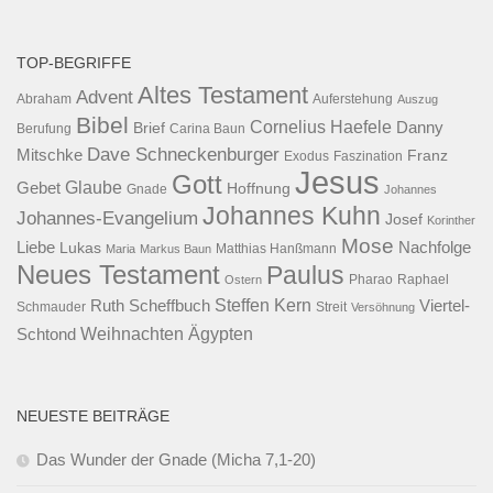
TOP-BEGRIFFE
Altes Testament
Advent
Abraham
Auferstehung
Auszug
Bibel
Cornelius Haefele
Brief
Danny
Berufung
Carina Baun
Dave Schneckenburger
Mitschke
Franz
Exodus
Faszination
Jesus
Gott
Glaube
Gebet
Hoffnung
Gnade
Johannes
Johannes Kuhn
Johannes-Evangelium
Josef
Korinther
Mose
Liebe
Lukas
Nachfolge
Maria
Markus Baun
Matthias Hanßmann
Neues Testament
Paulus
Raphael
Ostern
Pharao
Steffen Kern
Ruth Scheffbuch
Viertel-
Schmauder
Streit
Versöhnung
Ägypten
Weihnachten
Schtond
NEUESTE BEITRÄGE
Das Wunder der Gnade (Micha 7,1-20)