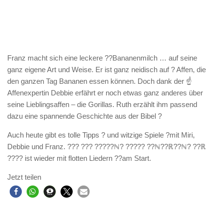
Franz macht sich eine leckere ??Bananenmilch … auf seine
ganz eigene Art und Weise. Er ist ganz neidisch auf ? Affen, die
den ganzen Tag Bananen essen können. Doch dank der ☝️
Affenexpertin Debbie erfährt er noch etwas ganz anderes über
seine Lieblingsaffen – die Gorillas. Ruth erzählt ihm passend
dazu eine spannende Geschichte aus der Bibel ?
Auch heute gibt es tolle Tipps ? und witzige Spiele ?mit Miri,
Debbie und Franz. ??? ??? ?????ℕ? ????? ??ℕ??ℝ??ℕ? ??ℝ
???? ist wieder mit flotten Liedern ??am Start.
Jetzt teilen