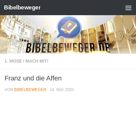
Bibelbeweger
Zum Inhalt springen
1. MOSE
/
MACH MIT!
Franz und die Affen
VON
BIBELBEWEGER
·
24. MAI 2020