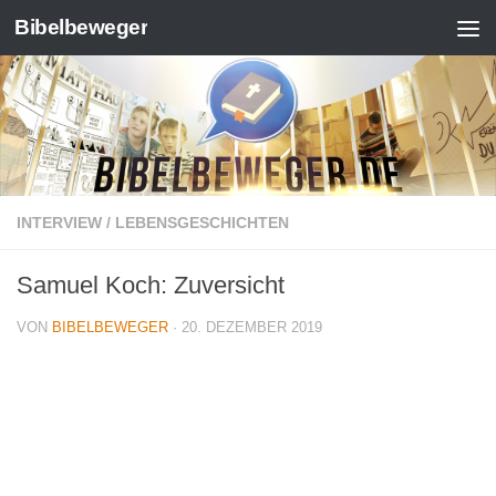
Bibelbeweger
Zum Inhalt springen
INTERVIEW
/
LEBENSGESCHICHTEN
Samuel Koch: Zuversicht
VON
BIBELBEWEGER
·
20. DEZEMBER 2019