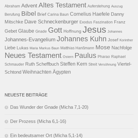
Altes Testament
Advent
Abraham
Auferstehung
Auszug
Bibel
Cornelius Haefele
Brief
Danny
Berufung
Carina Baun
Dave Schneckenburger
Mitschke
Franz
Exodus
Faszination
Jesus
Gott
Glaube
Gebet
Hoffnung
Gnade
Johannes
Johannes Kuhn
Johannes-Evangelium
Josef
Korinther
Mose
Liebe
Lukas
Nachfolge
Maria
Markus Baun
Matthias Hanßmann
Neues Testament
Paulus
Raphael
Ostern
Pharao
Steffen Kern
Ruth Scheffbuch
Viertel-
Schmauder
Streit
Versöhnung
Ägypten
Weihnachten
Schtond
NEUESTE BEITRÄGE
Das Wunder der Gnade (Micha 7,1-20)
Der Prozess (Micha 6,1-16)
Ein bedeutsamer Ort (Micha 5,1-14)