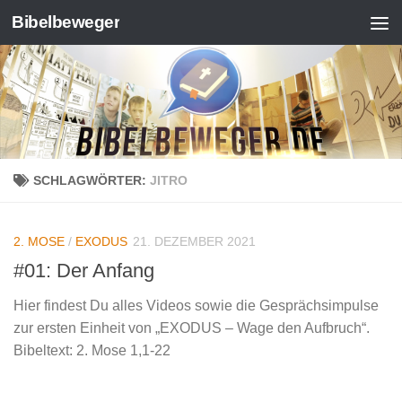
Bibelbeweger
Zum Inhalt springen
SCHLAGWÖRTER:
JITRO
2. MOSE
/
EXODUS
21. DEZEMBER 2021
#01: Der Anfang
Hier findest Du alles Videos sowie die Gesprächsimpulse
zur ersten Einheit von „EXODUS – Wage den Aufbruch“.
Bibeltext: 2. Mose 1,1-22