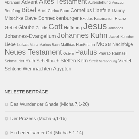
Altes Testament
Advent
Abraham
Auferstehung
Auszug
Bibel
Cornelius Haefele
Brief
Danny
Berufung
Carina Baun
Dave Schneckenburger
Mitschke
Franz
Exodus
Faszination
Jesus
Gott
Glaube
Gebet
Hoffnung
Gnade
Johannes
Johannes Kuhn
Johannes-Evangelium
Josef
Korinther
Mose
Liebe
Lukas
Nachfolge
Maria
Markus Baun
Matthias Hanßmann
Neues Testament
Paulus
Raphael
Ostern
Pharao
Steffen Kern
Ruth Scheffbuch
Viertel-
Schmauder
Streit
Versöhnung
Ägypten
Weihnachten
Schtond
NEUESTE BEITRÄGE
Das Wunder der Gnade (Micha 7,1-20)
Der Prozess (Micha 6,1-16)
Ein bedeutsamer Ort (Micha 5,1-14)