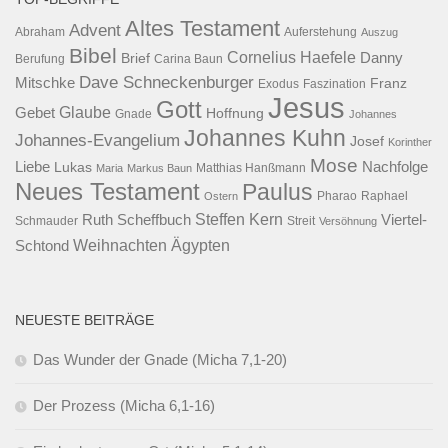
Altes Testament
Advent
Abraham
Auferstehung
Auszug
Bibel
Cornelius Haefele
Brief
Danny
Berufung
Carina Baun
Dave Schneckenburger
Mitschke
Franz
Exodus
Faszination
Jesus
Gott
Glaube
Gebet
Hoffnung
Gnade
Johannes
Johannes Kuhn
Johannes-Evangelium
Josef
Korinther
Mose
Liebe
Lukas
Nachfolge
Maria
Markus Baun
Matthias Hanßmann
Neues Testament
Paulus
Raphael
Ostern
Pharao
Steffen Kern
Ruth Scheffbuch
Viertel-
Schmauder
Streit
Versöhnung
Ägypten
Weihnachten
Schtond
NEUESTE BEITRÄGE
Das Wunder der Gnade (Micha 7,1-20)
Der Prozess (Micha 6,1-16)