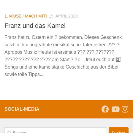
1. MOSE
/
MACH MIT!
19. APRIL 2020
Franz und das Kamel
Franz hat zu Ostern ein ? bekommen. Dieses Geschenk
setzt in ihm ungeahnte musikalische Talente frei. ??? ?
Apropos Musik: Heute ist erstmals ??? ??? ???????
????? ???? ??? ???? am Start ? ?‍♂️ – freut euch auf 2️⃣
Songs und eine kamelstarke Geschichte aus der Bibel
sowie tolle Tipps...
SOCIAL-MEDIA
Suche