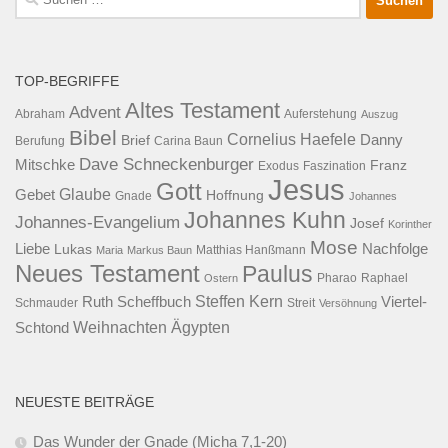
nach:
TOP-BEGRIFFE
Altes Testament
Advent
Abraham
Auferstehung
Auszug
Bibel
Cornelius Haefele
Brief
Danny
Berufung
Carina Baun
Dave Schneckenburger
Mitschke
Franz
Exodus
Faszination
Jesus
Gott
Glaube
Gebet
Hoffnung
Gnade
Johannes
Johannes Kuhn
Johannes-Evangelium
Josef
Korinther
Mose
Liebe
Lukas
Nachfolge
Maria
Markus Baun
Matthias Hanßmann
Neues Testament
Paulus
Raphael
Ostern
Pharao
Steffen Kern
Ruth Scheffbuch
Viertel-
Schmauder
Streit
Versöhnung
Ägypten
Weihnachten
Schtond
NEUESTE BEITRÄGE
Das Wunder der Gnade (Micha 7,1-20)