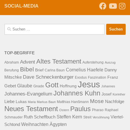
SOCIAL-MEDIA
Suche
nach:
TOP-BEGRIFFE
Altes Testament
Advent
Abraham
Auferstehung
Auszug
Bibel
Cornelius Haefele
Brief
Danny
Berufung
Carina Baun
Dave Schneckenburger
Mitschke
Franz
Exodus
Faszination
Jesus
Gott
Glaube
Gebet
Hoffnung
Gnade
Johannes
Johannes Kuhn
Johannes-Evangelium
Josef
Korinther
Mose
Liebe
Lukas
Nachfolge
Maria
Markus Baun
Matthias Hanßmann
Neues Testament
Paulus
Raphael
Ostern
Pharao
Steffen Kern
Ruth Scheffbuch
Viertel-
Schmauder
Streit
Versöhnung
Ägypten
Weihnachten
Schtond